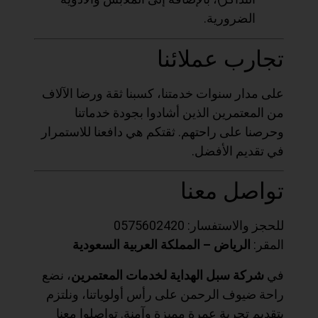
الضرورية.
تجارب عملائنا
على مدار سنوات خدمتنا، كسبنا ثقة ورضا الآلاف
من المعتمرين الذين أشادوا بجودة خدماتنا
وحرصنا على راحتهم. ثقتكم هي دافعنا للاستمرار
في تقديم الأفضل.
تواصل معنا
للحجز والاستفسار: 0575602420
المقر:
الرياض – المملكة العربية السعودية
في
شركة سبل الهداية لخدمات المعتمرين
، نضع
راحة ضيوف الرحمن على رأس أولوياتنا، ونلتزم
بتقديم تجربة عمرة مميزة وآمنة. تواصلوا معنا