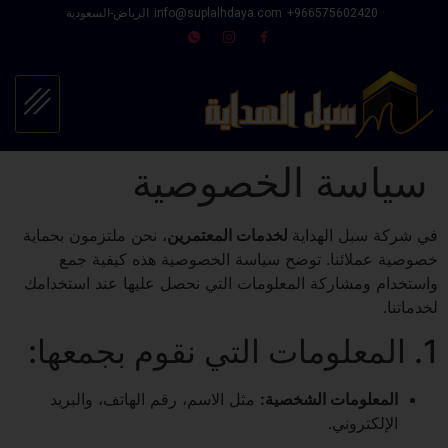
966575602420⁩+
info@suplalhdaya.com
الرياض-السعودية
سياسة الخصوصية
في شركة سبل الهداية
لخدمات المعتمرين
، نحن ملتزمون بحماية
خصوصية عملائنا. توضح سياسة الخصوصية هذه كيفية جمع
واستخدام ومشاركة المعلومات التي نحصل عليها عند استخدامك
لخدماتنا.
1. المعلومات التي نقوم بجمعها:
المعلومات الشخصية:
مثل الاسم، رقم الهاتف، والبريد
الإلكتروني.