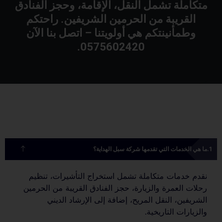
متكاملة تشمل النقل، الإقامة، وحجز الفنادق
القريبة من الحرمين الشريفين. راحتكم
وطمأنينتكم هي أولويتنا – اتصل بنا الآن
0575602420.
ما هي الخدمات التي تقدمها شركة سبل الهداية؟
نقدم خدمات متكاملة تشمل استخراج التأشيرات، تنظيم
رحلات العمرة والزيارة، حجز الفنادق القريبة من الحرمين
الشريفين، النقل المريح، إضافة إلى الإرشاد الديني
والزيارات التاريخية.