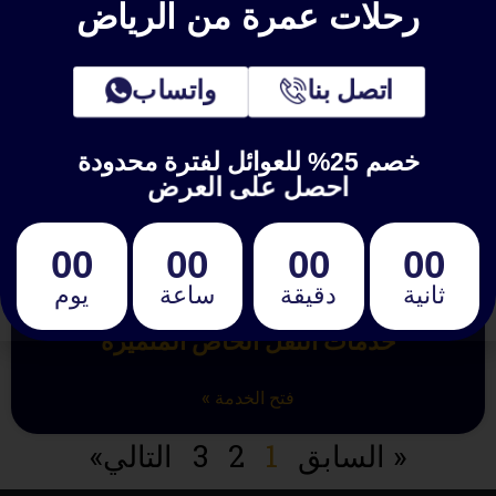
رحلات عمرة من الرياض
اتصل بنا
واتساب
خصم 25% للعوائل لفترة محدودة
احصل على العرض
00
00
00
00
ثانية
دقيقة
ساعة
يوم
خدمات النقل الخاص المتميزة
فتح الخدمة »
« السابق
1
2
3
التالي»