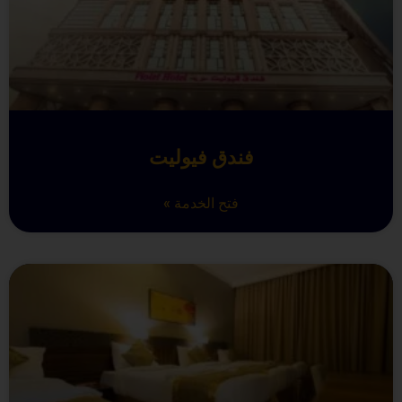
فندق فيوليت
فتح الخدمة »