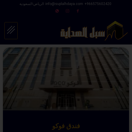
966575602420⁩+
info@suplalhdaya.com
الرياض-السعودية
فندق فوكو