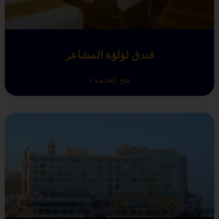
فندق لؤلؤة المشاعر
فتح الخدمة »