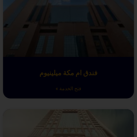
فندق ام مكة ميلينيوم
فتح الخدمة »