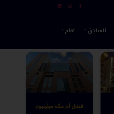
الفنادق
هام
فندق ام مكة ميلينيوم