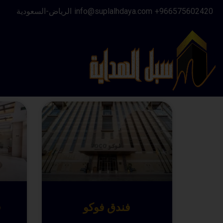
966575602420⁩+
info@suplalhdaya.com
الرياض-السعودية
فندق فوكو
ف