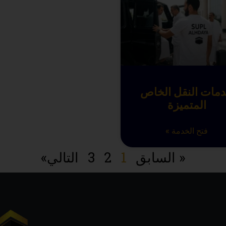
مات النقل الخاص
المتميزة
فتح الخدمة »
« السابق
1
2
3
التالي»