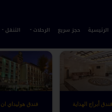
الرئيسية
حجز سريع
الرحلات
التنقل
ندق أبراج الهداية
فندق هوليداي ان