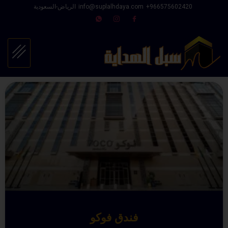
966575602420⁩+
info@suplalhdaya.com
الرياض-السعودية
فندق فوكو