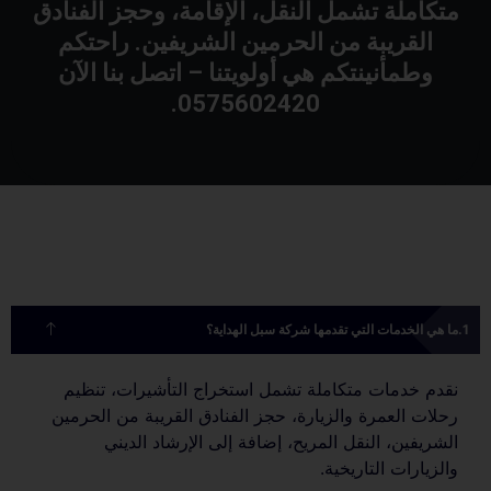
متكاملة تشمل النقل، الإقامة، وحجز الفنادق
القريبة من الحرمين الشريفين. راحتكم
وطمأنينتكم هي أولويتنا – اتصل بنا الآن
0575602420.
ما هي الخدمات التي تقدمها شركة سبل الهداية؟
نقدم خدمات متكاملة تشمل استخراج التأشيرات، تنظيم
رحلات العمرة والزيارة، حجز الفنادق القريبة من الحرمين
الشريفين، النقل المريح، إضافة إلى الإرشاد الديني
والزيارات التاريخية.