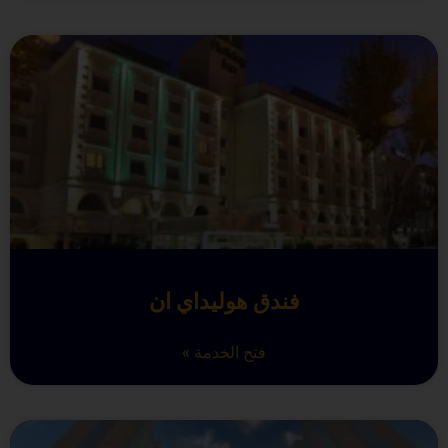
فندق هوليداي ان
فتح الخدمة »