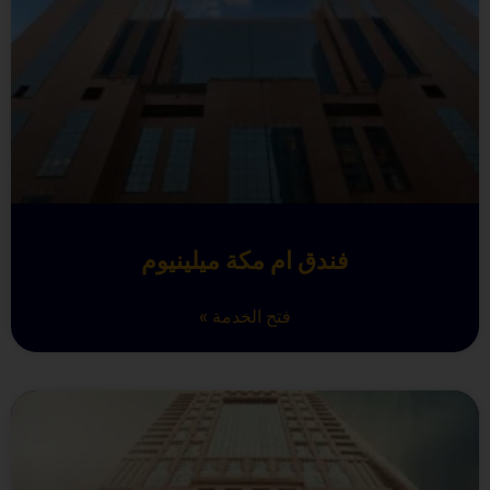
فندق ام مكة ميلينيوم
فتح الخدمة »