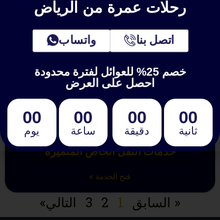
رحلات عمرة من الرياض
اتصل بنا
واتساب
خصم 25% للعوائل لفترة محدودة
احصل على العرض
00
00
00
00
ثانية
دقيقة
ساعة
يوم
خدمات النقل الخاص المتميزة
فتح الخدمة »
« السابق
1
2
3
التالي»