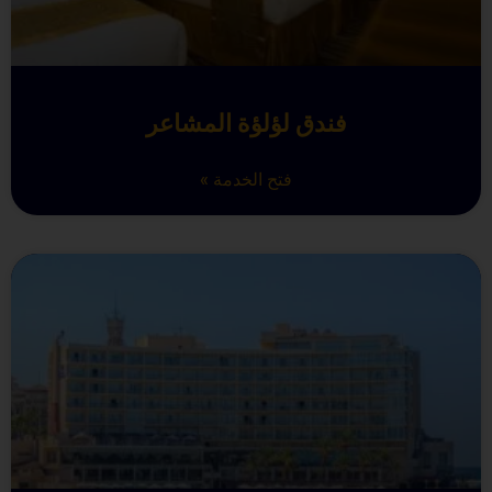
فندق لؤلؤة المشاعر
فتح الخدمة »