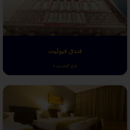
فندق فيوليت
فتح الخدمة »