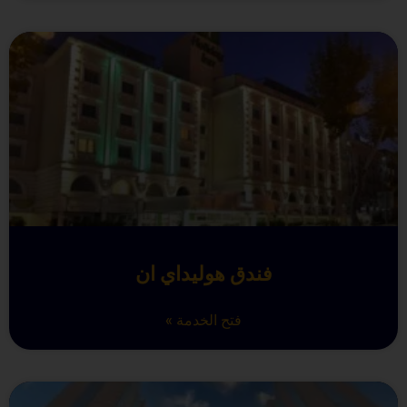
فندق هوليداي ان
فتح الخدمة »