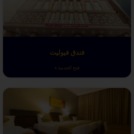
فندق فيوليت
فتح الخدمة »