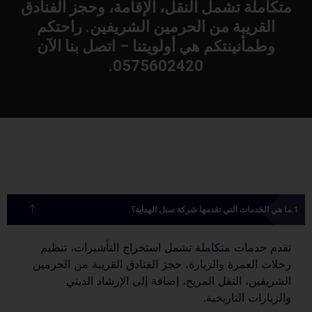
متكاملة تشمل النقل، الإقامة، وحجز الفنادق
القريبة من الحرمين الشريفين. راحتكم
وطمأنينتكم هي أولويتنا – اتصل بنا الآن
0575602420.
ما هي الخدمات التي تقدمها شركة سبل الهداية؟
نقدم خدمات متكاملة تشمل استخراج التأشيرات، تنظيم
رحلات العمرة والزيارة، حجز الفنادق القريبة من الحرمين
الشريفين، النقل المريح، إضافة إلى الإرشاد الديني
والزيارات التاريخية.