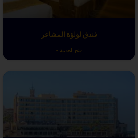
فندق لؤلؤة المشاعر
فتح الخدمة »