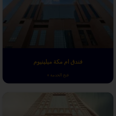
فندق ام مكة ميلينيوم
فتح الخدمة »