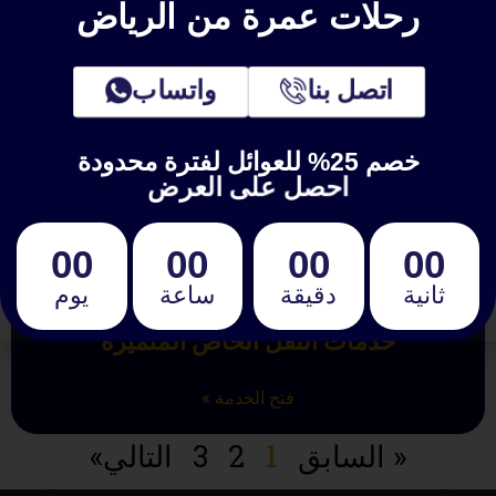
رحلات عمرة من الرياض
اتصل بنا
واتساب
خصم 25% للعوائل لفترة محدودة
احصل على العرض
00
00
00
00
ثانية
دقيقة
ساعة
يوم
خدمات النقل الخاص المتميزة
فتح الخدمة »
« السابق
1
2
3
التالي»