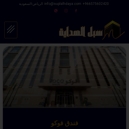
966575602420⁩+
info@suplalhdaya.com
الرياض-السعودية
فندق فوكو