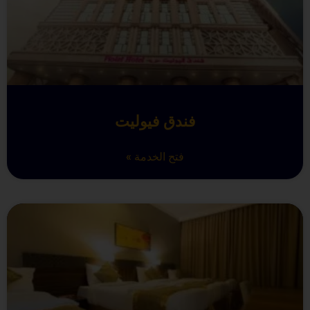
فندق فيوليت
فتح الخدمة »