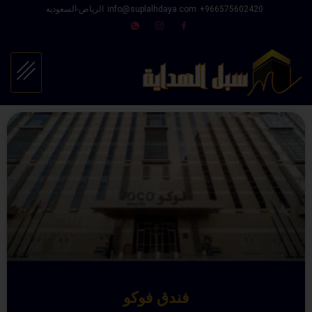
966575602420⁩+
info@suplalhdaya.com
الرياض-السعودية
فندق فوكو