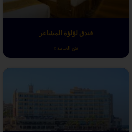
فندق لؤلؤة المشاعر
فتح الخدمة »