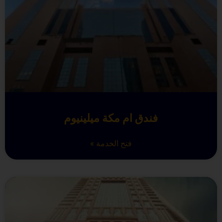
فندق ام مكة ميلينيوم
فتح الخدمة »