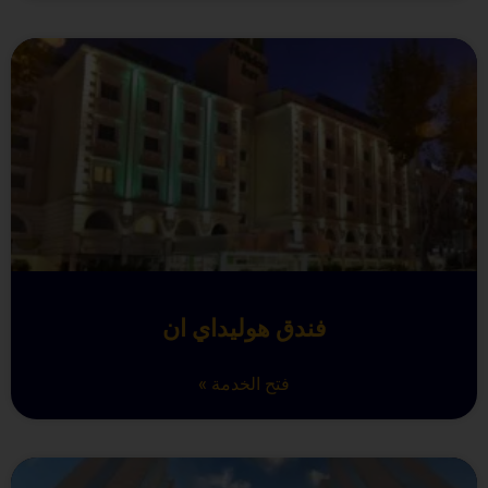
فندق هوليداي ان
فتح الخدمة »